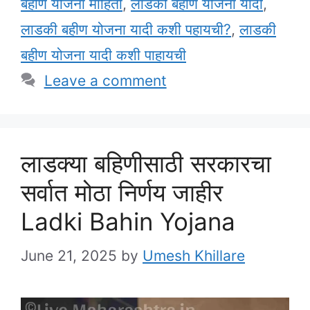
बहीण योजना माहिती
,
लाडकी बहीण योजना यादी
,
लाडकी बहीण योजना यादी कशी पहायची?
,
लाडकी
बहीण योजना यादी कशी पाहायची
Leave a comment
लाडक्या बहिणीसाठी सरकारचा
सर्वात मोठा निर्णय जाहीर
Ladki Bahin Yojana
June 21, 2025
by
Umesh Khillare