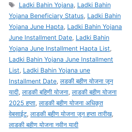
Tags
Ladki Bahin Yojana
,
Ladki Bahin
Yojana Beneficiary Status
,
Ladki Bahin
Yojana June Hapta
,
Ladki Bahin Yojana
June Installment Date
,
Ladki Bahin
Yojana June Installment Hapta List
,
Ladki Bahin Yojana June Installment
List
,
Ladki Bahin Yojana une
Installment Date
,
लडकी बहीण योजना जून
यादी
,
लाडकी बहिणी योजना
,
लाडकी बहीण योजना
2025 हप्ता
,
लाडकी बहीण योजना अधिकृत
वेबसाईट
,
लाडकी बहीण योजना जून हप्ता तारीख
,
लाडकी बहीण योजना नवीन यादी