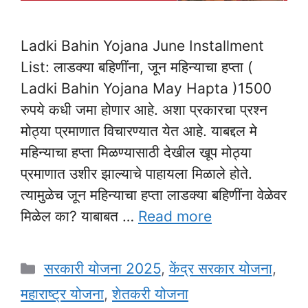
Ladki Bahin Yojana June Installment
List: लाडक्या बहिणींना, जून महिन्याचा हप्ता (
Ladki Bahin Yojana May Hapta )1500
रुपये कधी जमा होणार आहे. अशा प्रकारचा प्रश्न
मोठ्या प्रमाणात विचारण्यात येत आहे. याबद्दल मे
महिन्याचा हप्ता मिळण्यासाठी देखील खूप मोठ्या
प्रमाणात उशीर झाल्याचे पाहायला मिळाले होते.
त्यामुळेच जून महिन्याचा हप्ता लाडक्या बहिणींना वेळेवर
मिळेल का? याबाबत …
Read more
Categories
सरकारी योजना 2025
,
केंद्र सरकार योजना
,
महाराष्ट्र योजना
,
शेतकरी योजना