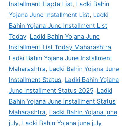
Installment Hapta List
,
Ladki Bahin
Yojana June Installment List
,
Ladki
Bahin Yojana June Installment List
Today
,
Ladki Bahin Yojana June
Installment List Today Maharashtra
,
Ladki Bahin Yojana June Installment
Maharashtra
,
Ladki Bahin Yojana June
Installment Status
,
Ladki Bahin Yojana
June Installment Status 2025
,
Ladki
Bahin Yojana June Installment Status
Maharashtra
,
Ladki Bahin Yojana june
july
,
Ladki Bahin Yojana june july