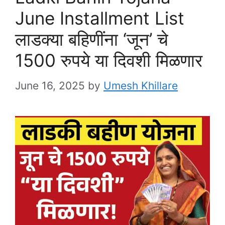
June Installment List
लाडक्या बहिणींना ‘जून’ चे
1500 रुपये या दिवशी मिळणार
June 16, 2025
by
Umesh Khillare