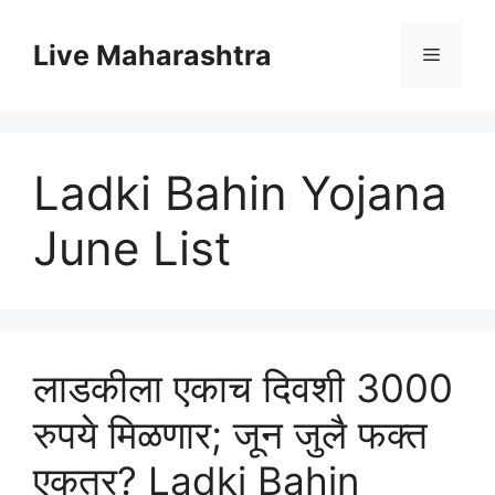
Skip
to
Live Maharashtra
Menu
content
Ladki Bahin Yojana
June List
लाडकीला एकाच दिवशी 3000
रुपये मिळणार; जून जुलै फक्त
एकत्र? Ladki Bahin