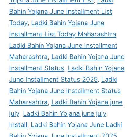
Yojana June Installment List
,
Ladki
Bahin Yojana June Installment List
Today
,
Ladki Bahin Yojana June
Installment List Today Maharashtra
,
Ladki Bahin Yojana June Installment
Maharashtra
,
Ladki Bahin Yojana June
Installment Status
,
Ladki Bahin Yojana
June Installment Status 2025
,
Ladki
Bahin Yojana June Installment Status
Maharashtra
,
Ladki Bahin Yojana june
july
,
Ladki Bahin Yojana june july
Install
,
Ladki Bahin Yojana June Ladki
Bahin Yojana June Installment 2025
,