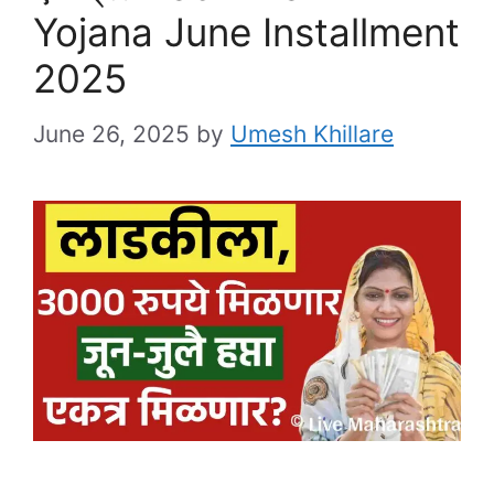
Yojana June Installment
2025
June 26, 2025
by
Umesh Khillare