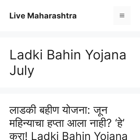
Skip
to
Live Maharashtra
Menu
content
Ladki Bahin Yojana
July
लाडकी बहीण योजना: जून
महिन्याचा हप्ता आला नाही? ‘हे’
करा! Ladki Bahin Yojana