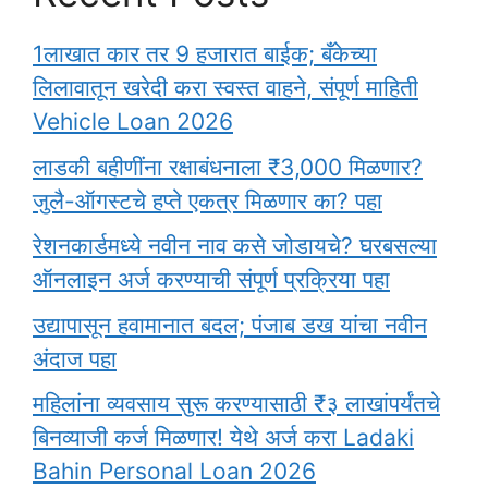
1लाखात कार तर 9 हजारात बाईक; बँकेच्या
लिलावातून खरेदी करा स्वस्त वाहने, संपूर्ण माहिती
Vehicle Loan 2026
लाडकी बहीणींना रक्षाबंधनाला ₹3,000 मिळणार?
जुलै-ऑगस्टचे हप्ते एकत्र मिळणार का? पहा
रेशनकार्डमध्ये नवीन नाव कसे जोडायचे? घरबसल्या
ऑनलाइन अर्ज करण्याची संपूर्ण प्रक्रिया पहा
उद्यापासून हवामानात बदल; पंजाब डख यांचा नवीन
अंदाज पहा
महिलांना व्यवसाय सुरू करण्यासाठी ₹३ लाखांपर्यंतचे
बिनव्याजी कर्ज मिळणार! येथे अर्ज करा Ladaki
Bahin Personal Loan 2026