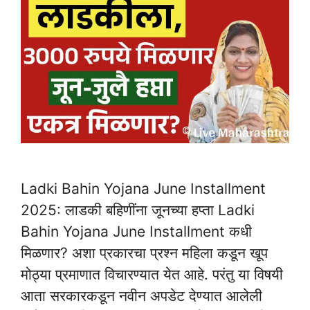
Ladki Bahin Yojana June Installment
2025: लाडकी बहिणींना जूनच्या हप्ता Ladki
Bahin Yojana June Installment कधी
मिळणार? अशा प्रकारचा प्रश्न महिला कडून खूप
मोठ्या प्रमाणात विचारण्यात येत आहे. परंतु या विषयी
आता सरकारकडून नवीन अपडेट देण्यात आलेली