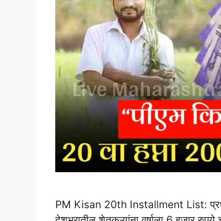
PM Kisan 20th Installment List: प्रधानम
देशभरातील शेतकऱ्यांना वर्षाला 6 हजार रुपये चा