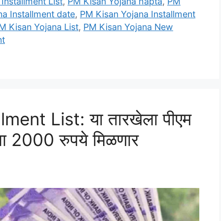
Installment List
,
PM Kisan Yojana hapta
,
PM
a Installment date
,
PM Kisan Yojana Installment
M Kisan Yojana List
,
PM Kisan Yojana New
nt
ment List: या तारखेला पीएम
ता 2000 रुपये मिळणार