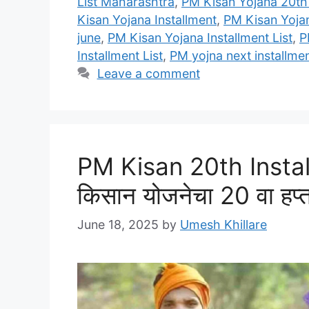
List Maharashtra
,
PM Kisan Yojana 20th 
Kisan Yojana Installment
,
PM Kisan Yojan
june
,
PM Kisan Yojana Installment List
,
P
Installment List
,
PM yojna next installme
Leave a comment
PM Kisan 20th Install
किसान योजनेचा 20 वा हप्
June 18, 2025
by
Umesh Khillare